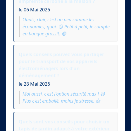
empreinte carbone à la maison ?
le 06 Mai 2026
Ouais, clair, c'est un peu comme les
économies, quoi. 😅 Petit à petit, le compte
en banque grossit. 😎
Quels conseils pouvez-vous partager
pour le transport de vos appareils
électroménagers lors d'un
déménagement ?
le 28 Mai 2026
Moi aussi, c'est l'option sécurité max ! 😅
Plus c'est emballé, moins je stresse. 👍
Quels sont vos conseils pour choisir un
tapis de jardin adapté à votre extérieur