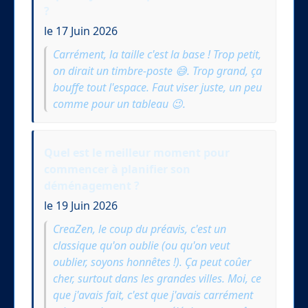
?
le 17 Juin 2026
Carrément, la taille c'est la base ! Trop petit,
on dirait un timbre-poste 😅. Trop grand, ça
bouffe tout l'espace. Faut viser juste, un peu
comme pour un tableau 😉.
Quel est le meilleur moment pour
commencer à planifier son
déménagement ?
le 19 Juin 2026
CreaZen, le coup du préavis, c'est un
classique qu'on oublie (ou qu'on veut
oublier, soyons honnêtes !). Ça peut coûer
cher, surtout dans les grandes villes. Moi, ce
que j'avais fait, c'est que j'avais carrément