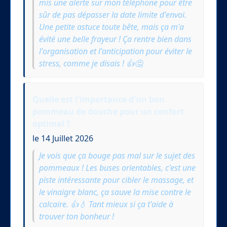
mis une alerte sur mon téléphone pour être
sûr de pas dépasser la date limite d'envoi.
Une petite astuce toute bête, mais ça m'a
évité une belle frayeur ! Ça rentre bien dans
l'organisation et l'anticipation pour éviter le
stress, comme je disais ! 👍🤔
Quelle est l'importance d'un bon
pommeau de douche pour un confort
optimal ?
le 14 Juillet 2026
Je vois que ça bouge pas mal sur le sujet des
pommeaux ! Les buses orientables, c'est une
piste intéressante pour cibler le massage, et
le vinaigre blanc, ça sauve la mise contre le
calcaire. 👍💧 Tant mieux si ça t'aide à
trouver ton bonheur !